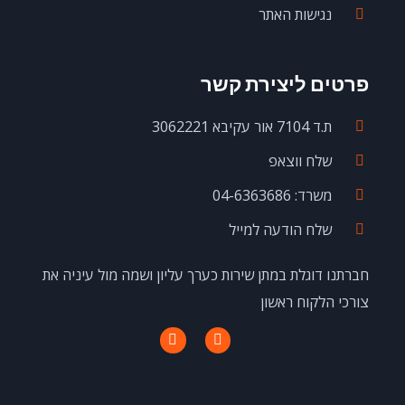
נגישות האתר
פרטים ליצירת קשר
ת.ד 7104 אור עקיבא 3062221
שלח ווצאפ
משרד: 04-6363686
שלח הודעה למייל
חברתנו דוגלת במתן שירות כערך עליון ושמה מול עיניה את
צורכי הלקוח ראשון
I
F
n
a
s
c
t
e
a
b