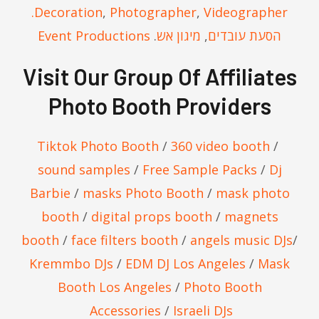
Decoration
,
Photographer
,
Videographer.
הסעת עובדים
,
מיגון אש
.
Event Productions
Visit Our Group Of Affiliates
Photo Booth Providers
Tiktok Photo Booth
/
360 video booth
/
sound samples
/
Free Sample Packs
/
Dj
Barbie
/
masks Photo Booth
/
mask photo
booth
/
digital props booth
/
magnets
booth
/
face filters booth
/
angels music DJs
/
Kremmbo DJs
/
EDM DJ Los Angeles
/
Mask
Booth Los Angeles
/
Photo Booth
Accessories
/
Israeli DJs